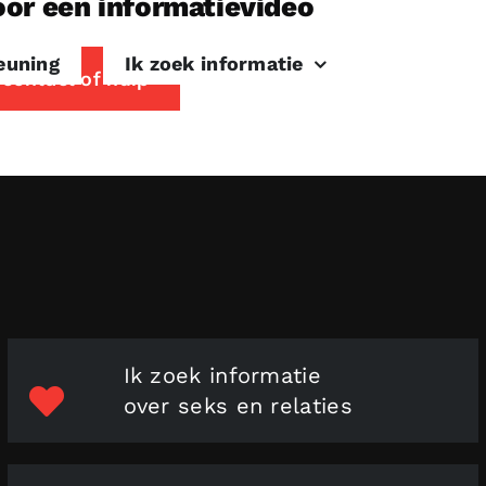
voor een informatievideo
euning
Ik zoek informatie
t contact of hulp
Ik zoek informatie
over seks en relaties