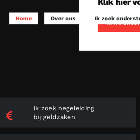
Klik hier 
Ga
naar
Home
Over ons
Ik zoek onderst
inhoud
Ik wil direc
Ik zoek begeleiding
bij geldzaken