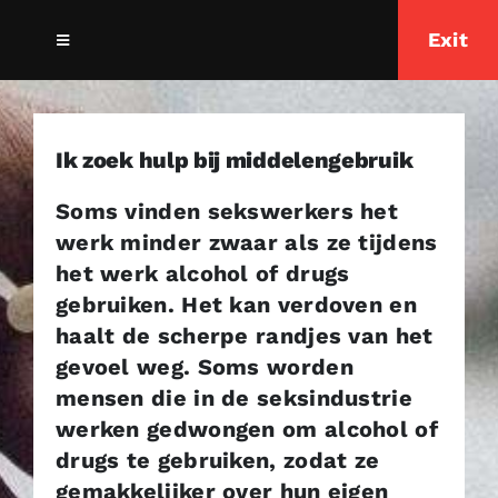
Ga
Exit
naar
Toggle
Navigation
inhoud
Home
Ik zoek hulp bij middelengebruik
Over ons
Soms vinden sekswerkers het
werk minder zwaar als ze tijdens
Ik zoek ondersteuning
het werk alcohol of drugs
gebruiken. Het kan verdoven en
Ik zoek informatie
haalt de scherpe randjes van het
gevoel weg. Soms worden
mensen die in de seksindustrie
werken gedwongen om alcohol of
drugs te gebruiken, zodat ze
gemakkelijker over hun eigen