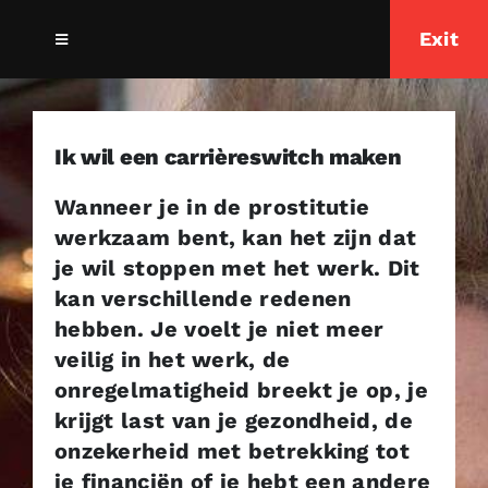
Ga
Exit
naar
Toggle
Navigation
inhoud
Home
Ik wil een carrièreswitch maken
Over ons
Wanneer je in de prostitutie
werkzaam bent, kan het zijn dat
Ik zoek ondersteuning
je wil stoppen met het werk. Dit
kan verschillende redenen
Ik zoek informatie
hebben. Je voelt je niet meer
veilig in het werk, de
onregelmatigheid breekt je op, je
krijgt last van je gezondheid, de
onzekerheid met betrekking tot
je financiën of je hebt een andere